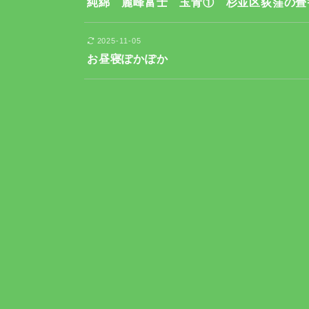
純綿 麗峰富士 玉青① 杉並区荻窪の畳
2025-11-05
お昼寝ぽかぽか