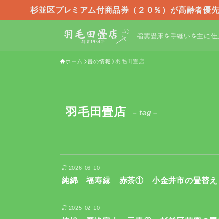
杉並区プレミアム付商品券（２０％）が高齢者優先
稲藁畳床を手縫いを主に仕
ホーム
畳の情報
羽毛田畳店
羽毛田畳店
– tag –
2026-06-10
純綿 福寿縁 赤茶① 小金井市の畳替え
2025-02-10