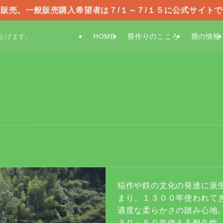
販売。一般販売購入希望者は７/１～７/１５に公式サイト
HOME
畳作りのこころ
畳の情報
上げます。
稲作や鉄の文化の発達に派
まり、１３００年使われて
適度な柔らかさの踏み心地
３０～５０年使える耐久性