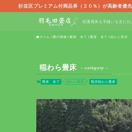
杉並区プレミアム付商品券（２０％）が高齢者優先
稲藁畳床を手縫いを主に仕
ホーム
畳の情報
素材 全て
畳床 全て
稲わら畳床
稲わら畳床
– category –
畳床 全て
稲わら畳床
既存稲わら畳床