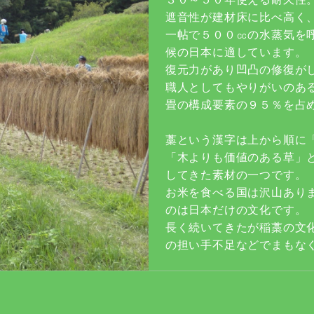
遮音性が建材床に比べ高く
一帖で５００㏄の水蒸気を
候の日本に適しています。
復元力があり凹凸の修復が
職人としてもやりがいのあ
畳の構成要素の９５％を占
藁という漢字は上から順に
「木よりも価値のある草」
してきた素材の一つです。
お米を食べる国は沢山あり
のは日本だけの文化です。
長く続いてきたが稲藁の文
の担い手不足などでまもな