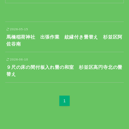
2026-05-15
馬橋稲荷神社 出張作業 紋縁付き畳替え 杉並区阿
佐谷南
2026-06-10
９尺の床の間付板入れ畳の和室 杉並区高円寺北の畳
替え
1