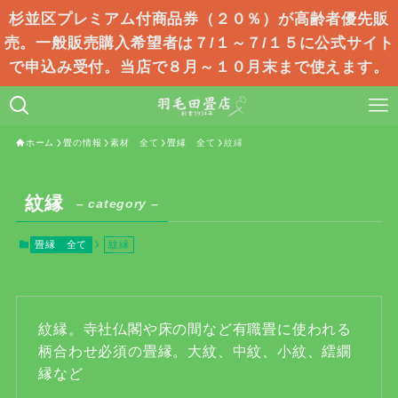
杉並区プレミアム付商品券（２０％）が高齢者優先販
売。一般販売購入希望者は７/１～７/１５に公式サイト
で申込み受付。当店で８月～１０月末まで使えます。
ホーム
畳の情報
素材 全て
畳縁 全て
紋縁
紋縁
– category –
畳縁 全て
紋縁
紋縁。寺社仏閣や床の間など有職畳に使われる
柄合わせ必須の畳縁。大紋、中紋、小紋、繧繝
縁など