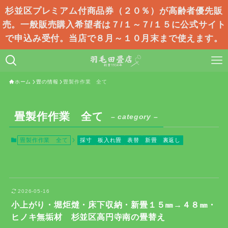
杉並区プレミアム付商品券（２０％）が高齢者優先販
売。一般販売購入希望者は７/１～７/１５に公式サイト
で申込み受付。当店で８月～１０月末まで使えます。
ホーム
畳の情報
畳製作作業 全て
畳製作作業 全て
– category –
畳製作作業 全て
採寸
板入れ畳
表替
新畳
裏返し
2026-05-16
小上がり・堀炬燵・床下収納・新畳１５㎜→４８㎜・
ヒノキ無垢材 杉並区高円寺南の畳替え