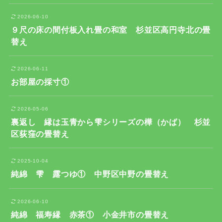
2026-06-10
９尺の床の間付板入れ畳の和室 杉並区高円寺北の畳
替え
2026-06-11
お部屋の採寸①
2026-05-06
裏返し 縁は玉青から雫シリーズの樺（かば） 杉並
区荻窪の畳替え
2025-10-04
純綿 雫 露つゆ① 中野区中野の畳替え
2026-06-10
純綿 福寿縁 赤茶① 小金井市の畳替え